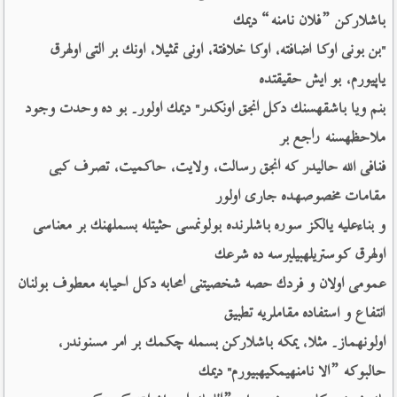
باشلاركن ”فلان نامنه“ دیمك 
"بن بونی اوكا اضافته، اوكا خلافتة، اونی تمثیلا، اونك بر التی اولهرق 
یاپیورم، بو ایش حقیقتده 
بنم ویا باشقهسنك دكل انجق اونكدر" دیمك اولور۔ بو ده وحدت وجود 
ملاحظهسنه راجع بر 
فنافی الله حالیدر كه انجق رسالت، ولایت، حاكمیت، تصرف كبی 
مقامات مخصوصهده جاری اولور 
و بناءعلیه یالكز سوره باشلرنده بولونمسی حثیتله بسملهنك بر معناسی 
اولهرق كوستریلهبیلیرسه ده شرعك 
عمومی اولان و فردك حصه شخصیتنی امحابه دكل احیابه معطوف بولنان 
انتفاع و استفاده مقاملریه تطبیق 
اولونهماز۔ مثلا، یمكه باشلاركن بسمله چكمك بر امر مسنوندر، 
حالبوكه ”الا نامنهیمكیهبیورم" دیمك 