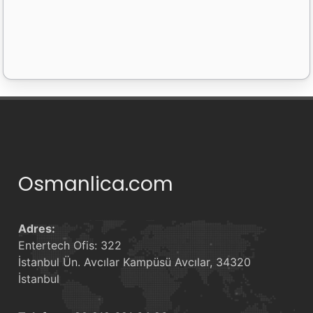
Satır: 19 -
Kelime: 280 -
Harf: 1362
Osmanlica.com
Adres:
Entertech Ofis: 322
İstanbul Ün. Avcılar Kampüsü Avcılar, 34320
İstanbul