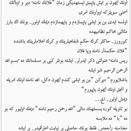
اونك ایچون بر ایش یاپمق ایستهدیكی زمان ”فلانك نامنه" دیر و اوذاتك 
اسمنی سویلركه اوواونك امری 
اولمسه ایدی بن بو ایشی یاپمازدم و یاپهمازدم دیمك اولور۔ بونك اك بارز 
مثالنی محاكم نظامیهده 
كورورز۔ حاكلر كرك حكم شفاهیلرینك و كرك اعلاملرینك باشنده 
”فلان حكمدار نامنه ویا فلان 
ریس نامنه" عنواننی ذكر ایدرلر۔ ایشته بونلر كبی بر مسلمانك ده "بسم الله 
الرحمن الرحیم شو ایشه 
باشلایورم“ دیركن ”بن بو ایشی كندم ایچون دكل، الله نامنه اونك امریله 
و انجق اونك ایچون یاپیورم“ 
دیمش اولور۔ الخ۔۔۔ 
بو تاویله كوره بسملهنك مالی ”الله رحمن رحیم نامنه“ دیمك اولیور كه بو 
ده ”با“ ده ملابسه 
معناسنه راجعدر۔ فقط بونك حاصلی بر نیابت اعترافیدر۔ بر ایشه 