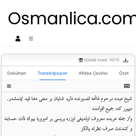
Osmanlica.co
O
Günlük kredi: 10/10
Doküman
Transkripsiyon
Alfabe Çevirisi
Özet
شیخ عبده مرحوم فاتحه تفسیرنده ذلره شایان بر معنی دها قید ایتمشدر۔ 
دییور كه: جمیع اقوامده 
واز جمله عربده معروف اولدیغی اوزره بریسی بر امیرویا بیوك ذات حسابنه 
و كندندن صرف نظرله یالكز 