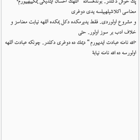
پك خوش دكلدر۔ بوندهساده ”اللهك احسان ایتدیكی یمكییهییورم" 
معناسی اكلاشیلهبیلسه یدی دوغری 
و مشروع اولوردی۔ فقط یدیرمكده دكل یمكده اللهه نیابت معناسز و 
خلاف ادب بر سوز اولور۔ حتی 
"الله نامنه عبادت ایدییورم“ دیمك ده دوغری دكلدر۔ چونكه عبادت اللهه 
اولورسه ده الله نامنه نیابة 