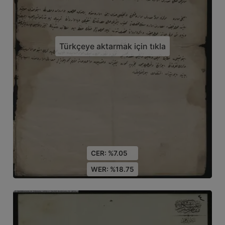
Türkçeye aktarmak için tıkla
CER: %7.05
WER: %18.75