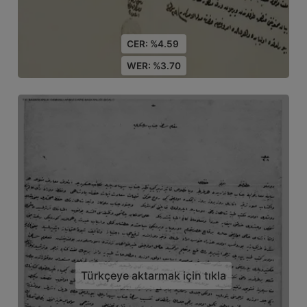
CER: %4.59
WER: %3.70
Türkçeye aktarmak için tıkla