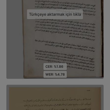
Türkçeye aktarmak için tıkla
CER: %1.86
WER: %4.78