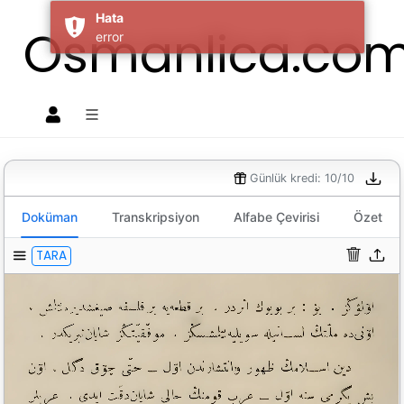
Hata
Osmanlica.co
error
O
Günlük kredi: 10/10
Doküman
Transkripsiyon
Alfabe Çevirisi
Özet
TARA