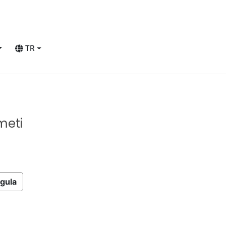
TR
meti
gula