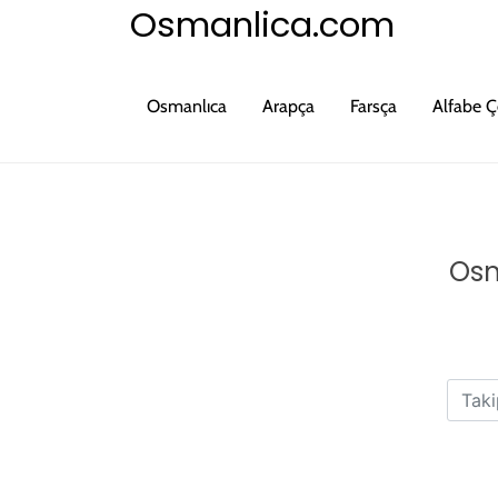
Osmanlica.com
Osmanlıca
Arapça
Farsça
Alfabe Çe
Osm