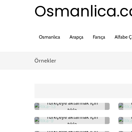
Osmanlica.
Osmanlıca
Arapça
Farsça
Alfabe Çe
Örnekler
Türkçeye aktarmak için
tıkla
Türkçeye aktarmak için
tıkla
Türkçeye aktarmak için