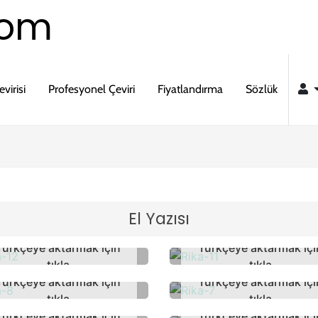
com
virisi
Profesyonel Çeviri
Fiyatlandırma
Sözlük
El Yazısı
Türkçeye aktarmak için
Türkçeye aktarmak içi
tıkla
tıkla
Türkçeye aktarmak için
Türkçeye aktarmak içi
tıkla
tıkla
Türkçeye aktarmak için
Türkçeye aktarmak içi