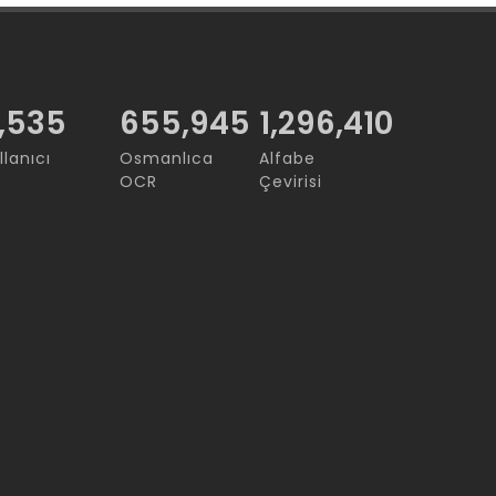
,535
755,331
1,296,410
llanıcı
Osmanlıca
Alfabe
OCR
Çevirisi