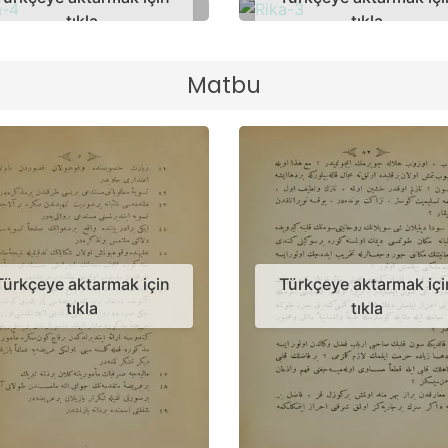
tıkla
tıkla
Matbu
Türkçeye aktarmak için
Türkçeye aktarmak içi
tıkla
tıkla